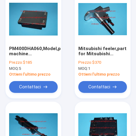
PM400DHA060,Model,printing
Mitsubishi feeler,part
machine
for Mitsubishi
model,Mitsubishi
diamond 3000
Prezzo:
$185
Prezzo:
$370
original
machine,Mitsubishi
MOQ:
5
MOQ:
1
spare part
Ottieni l'ultimo prezzo
Ottieni l'ultimo prezzo
Contattaci
Contattaci
Home
Products
About Us