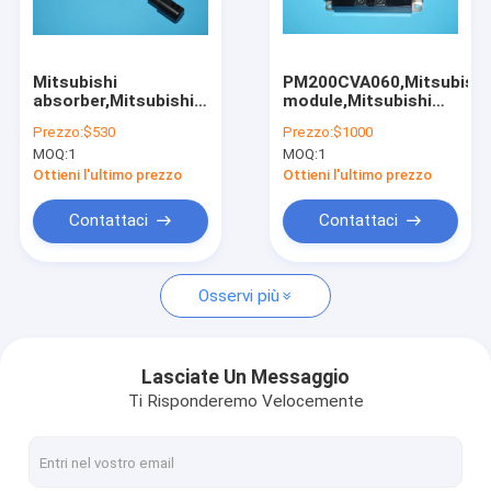
Factory Tour
Quality Control
Mitsubishi
PM200CVA060,Mitsubishi
absorber,Mitsubishi
module,Mitsubishi
Contact Us
Diamond 3F and 3000
original spare
Prezzo:
$530
Prezzo:
$1000
parts,KGJ3019
parts,S31AA1G
MOQ:
1
MOQ:
1
Request A Quote
Ottieni l'ultimo prezzo
Ottieni l'ultimo prezzo
Contattaci
Contattaci
Parti per macchine SM52 SM74 SM102 CD102
Osservi più
Ricambi per macchine da stampa Komori
Parti di macchine da stampa Man Roland
Lasciate Un Messaggio
Ti Risponderemo Velocemente
Ricambi per macchine Mitsubishi Diamond 3000, 3F
Piegatrici Stahl