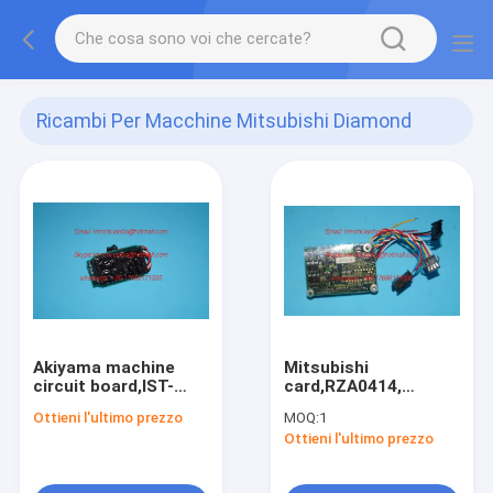
Ricambi Per Macchine Mitsubishi Diamond
3000, 3F
(18)
Akiyama machine
Mitsubishi
circuit board,IST-
card,RZA0414,
5151A-1,ink key card
Mitsubishi circuit
Ottieni l'ultimo prezzo
MOQ:
1
for akiyama press
board, original new
Ottieni l'ultimo prezzo
parts