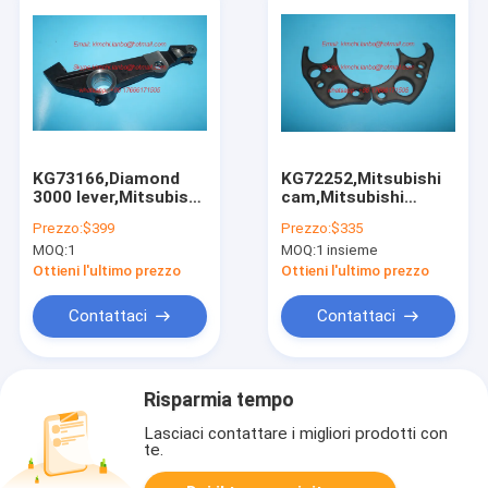
KG73166,Diamond
KG72252,Mitsubishi
3000 lever,Mitsubishi
cam,Mitsubishi
Diamond 3000
Diamond D3000 cam,
Prezzo:
$399
Prezzo:
$335
lever,Diamond 3000
spare parts for
MOQ:
1
MOQ:
1 insieme
printing machines
Diamond printing
spare parts
machines
Ottieni l'ultimo prezzo
Ottieni l'ultimo prezzo
Contattaci
Contattaci
Risparmia tempo
Lasciaci contattare i migliori prodotti con
te.