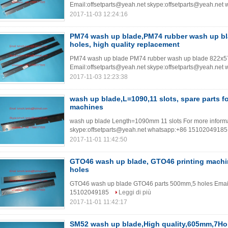
Email:offsetparts@yeah.net skype:offsetparts@yeah.ne
2017-11-03 12:24:16
PM74 wash up blade,PM74 rubber wash up bl
holes, high quality replacement
PM74 wash up blade PM74 rubber wash up blade 822x57x
Email:offsetparts@yeah.net skype:offsetparts@yeah.ne
2017-11-03 12:23:38
wash up blade,L=1090,11 slots, spare parts fo
machines
wash up blade Length=1090mm 11 slots For more informa
skype:offsetparts@yeah.net whatsapp:+86 1510204918
2017-11-01 11:42:50
GTO46 wash up blade, GTO46 printing machi
holes
GTO46 wash up blade GTO46 parts 500mm,5 holes Email
15102049185
Leggi di più
2017-11-01 11:42:17
SM52 wash up blade,High quality,605mm,7H