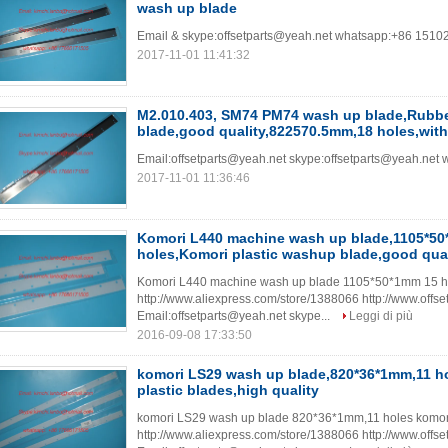
wash up blade
Email & skype:offsetparts@yeah.net whatsapp:+86 151
2017-11-01 11:41:32
M2.010.403, SM74 PM74 wash up blade,Rubb
blade,good quality,822570.5mm,18 holes,with
Email:offsetparts@yeah.net skype:offsetparts@yeah.ne
2017-11-01 11:36:46
Komori L440 machine wash up blade,1105*5
holes,Komori plastic washup blade,good qual
Komori L440 machine wash up blade 1105*50*1mm 15 ho
http://www.aliexpress.com/store/1388066 http://www.offs
Email:offsetparts@yeah.net skype...
Leggi di più
2016-09-08 17:33:50
komori LS29 wash up blade,820*36*1mm,11 h
plastic blades,high quality
komori LS29 wash up blade 820*36*1mm,11 holes komori 
http://www.aliexpress.com/store/1388066 http://www.offs