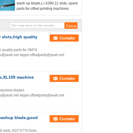
wash up blade,L=1090,11 slots, spare
parts for offset printing machines
slots,high quality
Contatto
quality parts for SM74
rts@yeah.net skype:offsetparts@yeah.net
ts,XL105 machine
Contatto
machine blades
rts@yeah.net skype:offsetparts@yeah.net
washup blade,good
Contatto
9 slots, 822*57*0.5mm