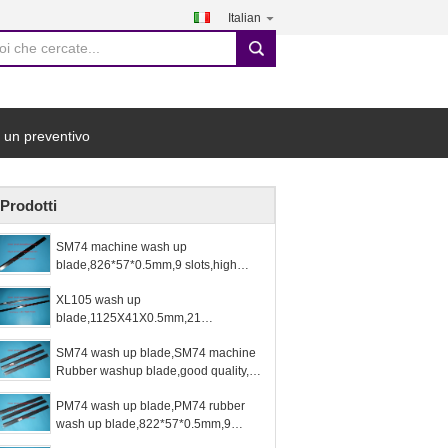
Italian
search
 un preventivo
Prodotti
SM74 machine wash up
blade,826*57*0.5mm,9 slots,high
quality parts for SM74 machines
XL105 wash up
blade,1125X41X0.5mm,21
slots,XL105 machine blades
SM74 wash up blade,SM74 machine
Rubber washup blade,good quality,9
slots, 822*57*0.5mm
PM74 wash up blade,PM74 rubber
wash up blade,822*57*0.5mm,9
holes, high quality replacement