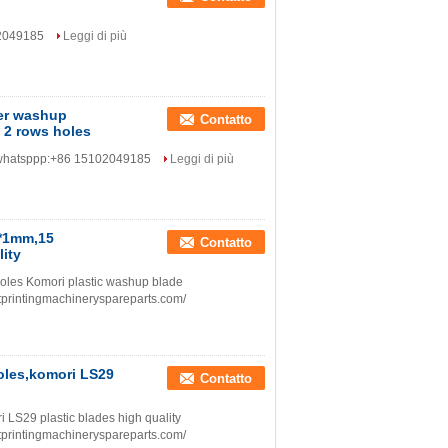
02049185
Leggi di più
er washup
Contatto
 2 rows holes
t whatsppp:+86 15102049185
Leggi di più
0*1mm,15
Contatto
ity
les Komori plastic washup blade
etprintingmachineryspareparts.com/
oles,komori LS29
Contatto
LS29 plastic blades high quality
etprintingmachineryspareparts.com/