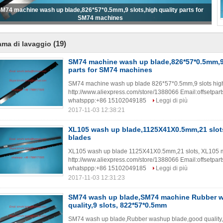
XL105 wash up blade,1125X41X0.5mm,21 slots,XL105 machine blades
(19)
ama di lavaggio
SM74 machine wash up blade,826*57*0.5mm,9 
parts for SM74 machines
SM74 machine wash up blade 826*57*0.5mm,9 slots high 
http://www.aliexpress.com/store/1388066 Email:offsetpa
whatsppp:+86 15102049185
Leggi di più
2017-11-03 12:38:21
XL105 wash up blade,1125X41X0.5mm,21 slo
blades
XL105 wash up blade 1125X41X0.5mm,21 slots, XL105 
http://www.aliexpress.com/store/1388066 Email:offsetpa
whatsppp:+86 15102049185
Leggi di più
2017-11-03 12:31:23
SM74 wash up blade,SM74 machine Rubber 
quality,9 slots, 822*57*0.5mm
SM74 wash up blade,Rubber washup blade,good quality,