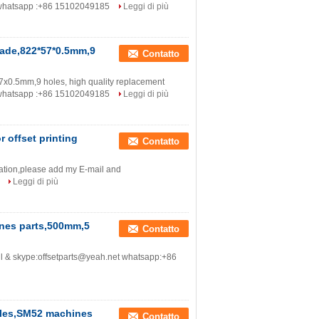
t whatsapp :+86 15102049185
Leggi di più
ade,822*57*0.5mm,9
Contatto
0.5mm,9 holes, high quality replacement
t whatsapp :+86 15102049185
Leggi di più
r offset printing
Contatto
tion,please add my E-mail and
5
Leggi di più
nes parts,500mm,5
Contatto
 & skype:offsetparts@yeah.net whatsapp:+86
oles,SM52 machines
Contatto