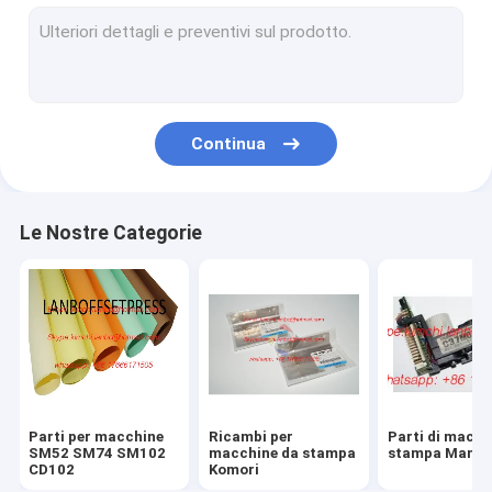
Ricambi per macchine da stampa KBA
Ricambi per macchine da stampa Roybi
Parti per macchine da stampa Martini
Continua
Ricambi per macchine da stampa Akiyama
Ricambi per macchine da stampa MBO
Le Nostre Categorie
Circuito
Sensore
Motore
Seguace della videocamera
Parti per macchine
Ricambi per
Parti di macch
Encoder
SM52 SM74 SM102
macchine da stampa
stampa Man R
CD102
Komori