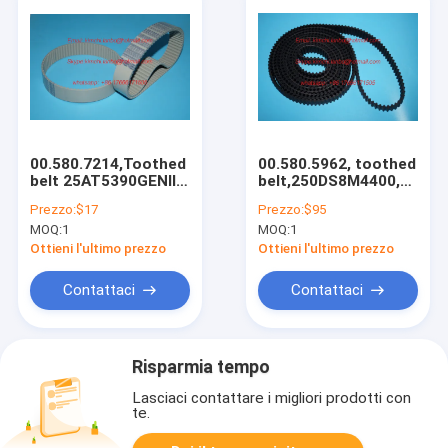
00.580.7214,Toothed
00.580.5962, toothed
belt 25AT5390GENIII,
belt,250DS8M4400,High
suction tape,spare
quality, XL75/CD74
Prezzo:
$17
Prezzo:
$95
parts for offset
belt
MOQ:
1
MOQ:
1
printing machines
Ottieni l'ultimo prezzo
Ottieni l'ultimo prezzo
Contattaci
Contattaci
Risparmia tempo
Lasciaci contattare i migliori prodotti con
te.