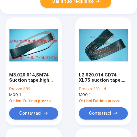
Dai il tuo requisito
M3.020.014,SM74
L2.020.014,CD74
Suction tape,high
XL75 suction tape,
quality,SM74 SM102
feeder
Prezzo:
$89
Prezzo:
220usd
machines parts
belt,2423140mm,High
MOQ:
1
MOQ:
1
quality
Ottieni l'ultimo prezzo
Ottieni l'ultimo prezzo
Contattaci
Contattaci