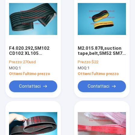
F4.020.292,SM102
M2.015.878,suction
CD102 XL105
tape,belt,SM52 SM74
machine suction
102 machines falt
Prezzo:
270usd
Prezzo:
$22
tape,feeder table
belt,high quality
MOQ:
1
MOQ:
1
belt,28002101.3mm,high
replacement spare
quality
parts for offset
Ottieni l'ultimo prezzo
Ottieni l'ultimo prezzo
machines
Contattaci
Contattaci
Home
Products
About Us