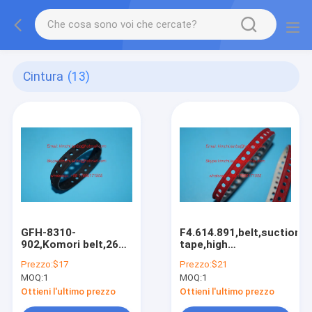
Cintura
(13)
GFH-8310-
F4.614.891,belt,suction
902,Komori belt,26
tape,high
holes,Komori suction
quality,F4.614.893F
Prezzo:
$17
Prezzo:
$21
tape,GFH8310956,high
MOQ:
1
MOQ:
1
quality import part
Ottieni l'ultimo prezzo
Ottieni l'ultimo prezzo