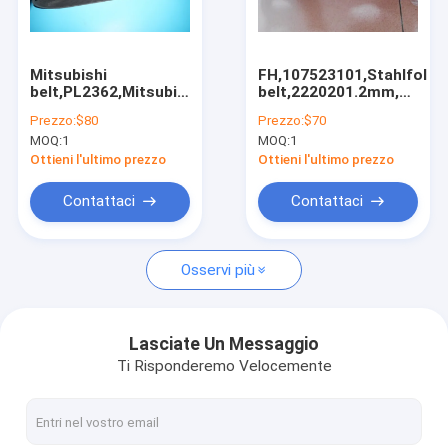
Factory Tour
Quality Control
Mitsubishi
FH,107523101,Stahlfolde
belt,PL2362,Mitsubishi
belt,2220201.2mm,Stahl
Contact Us
high quality parts
folding machines
Prezzo:
$80
Prezzo:
$70
suction tape,High
MOQ:
1
MOQ:
1
quality
Request A Quote
Ottieni l'ultimo prezzo
Ottieni l'ultimo prezzo
Contattaci
Contattaci
Parti per macchine SM52 SM74 SM102 CD102
Osservi più
Ricambi per macchine da stampa Komori
Parti di macchine da stampa Man Roland
Lasciate Un Messaggio
Ti Risponderemo Velocemente
Ricambi per macchine Mitsubishi Diamond 3000, 3F
Piegatrici Stahl