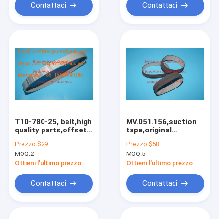
Contattaci
Contattaci
T10-780-25, belt,high
MV.051.156,suction
quality parts,offset
tape,original
printing machines
belt,F7.514.534 spare
Prezzo:
$29
Prezzo:
$58
belt
parts for offset
MOQ:
2
MOQ:
5
printing machines
Ottieni l'ultimo prezzo
Ottieni l'ultimo prezzo
Contattaci
Contattaci