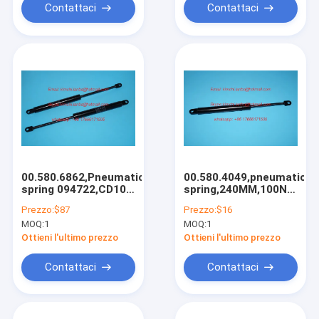
Contattaci
Contattaci
00.580.6862,Pneumatic
00.580.4049,pneumatic
spring 094722,CD102
spring,240MM,100N
spring
spare parts for
Prezzo:
$87
Prezzo:
$16
offset printing
MOQ:
1
MOQ:
1
machines
Ottieni l'ultimo prezzo
Ottieni l'ultimo prezzo
Contattaci
Contattaci