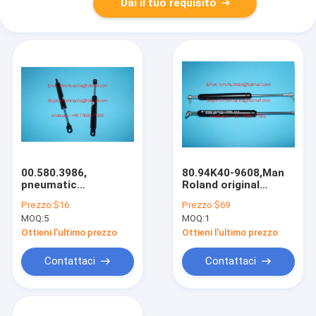
Dai il tuo requisito
00.580.3986,
80.94K40-9608,Man
pneumatic
Roland original
spring,800N,220mm,
pneumatic
Prezzo:
$16
Prezzo:
$69
sm102 cd102 cx102
spring,Roland original
MOQ:
5
MOQ:
1
machines parts
part,8094k409608
Ottieni l'ultimo prezzo
Ottieni l'ultimo prezzo
Contattaci
Contattaci