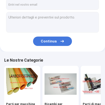
Factory Tour
Quality Control
Contact Us
Request A Quote
Continua
Parti per macchine SM52 SM74 SM102 CD102
Le Nostre Categorie
Ricambi per macchine da stampa Komori
Parti di macchine da stampa Man Roland
Ricambi per macchine Mitsubishi Diamond 3000, 3F
Piegatrici Stahl
Parti per macchine
Ricambi per
Parti di macch