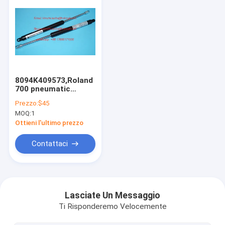
8094K409573,Roland
700 pneumatic
spring,094K957340,original
Prezzo:
$45
parts for Roland 700
MOQ:
1
offset ma
Ottieni l'ultimo prezzo
Contattaci
Home
Products
Lasciate Un Messaggio
Ti Risponderemo Velocemente
About Us