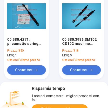
00.580.4271,
00.580.3986,SM102
pneumatic spring
CD102 machine
261114,400N=40kg,L=220MM
pneumatic
Prezzo:
$50
Prezzo:
$18
spare parts for
spring,800N,Length=22
MOQ:
1
MOQ:
5
offset printing
gas spring
machines
Ottieni l'ultimo prezzo
Ottieni l'ultimo prezzo
Contattaci
Contattaci
Risparmia tempo
Lasciaci contattare i migliori prodotti con
te.