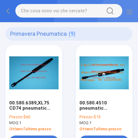
Primavera Pneumatica
(9)
00.580.6389,XL75
00.580.4510
CD74 pneumatic
pneumatic
spring 084190,
spring,084018, gas
Prezzo:
$60
Prezzo:
$15
original parts
spring spare parts
MOQ:
1
MOQ:
1
for offset printing
machines
Ottieni l'ultimo prezzo
Ottieni l'ultimo prezzo