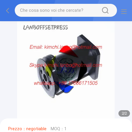
2
/
2
Prezzo：negotiable
MOQ：1