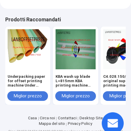
Prodotti Raccomandati
Underpacking paper
KBA wash up blade
C4.028.150/01
for offset printing
L=815mm KBA
original suppo
machine Under
printing machine
printing mach
packing papaer
spare parts
spare parts
Miglior prezzo
Miglior prezzo
Miglior pr
Casa
Circa noi
Contattaci
Desktop Site
Mappa del sito
Privacy Policy