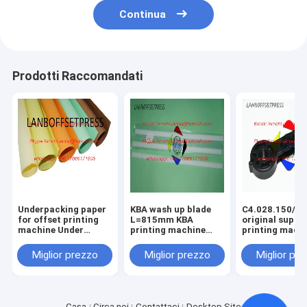
Continua
Prodotti Raccomandati
Underpacking paper
KBA wash up blade
C4.028.150/01
for offset printing
L=815mm KBA
original suppo
machine Under
printing machine
printing mach
packing papaer
spare parts
spare parts
Miglior prezzo
Miglior prezzo
Miglior pr
Casa
Circa noi
Contattaci
Desktop Site