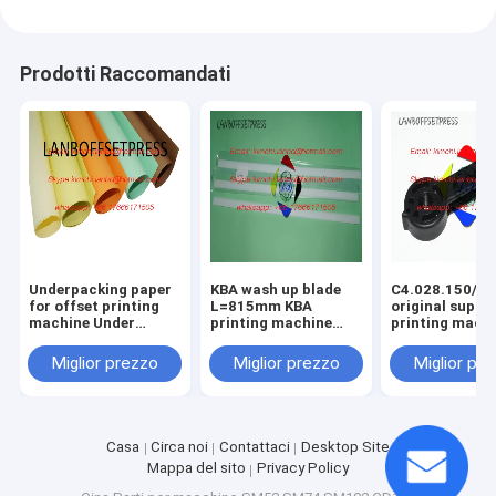
Prodotti Raccomandati
Underpacking paper
KBA wash up blade
C4.028.150/01
for offset printing
L=815mm KBA
original suppo
machine Under
printing machine
printing mach
packing papaer
spare parts
spare parts
Miglior prezzo
Miglior prezzo
Miglior pr
Casa
Circa noi
Contattaci
Desktop Site
Mappa del sito
Privacy Policy