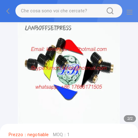
2
/
2
Prezzo：negotiable
MOQ：1