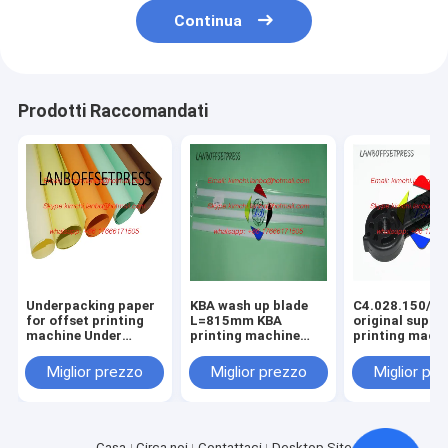
Continua
Prodotti Raccomandati
Underpacking paper
KBA wash up blade
C4.028.150/01
for offset printing
L=815mm KBA
original suppo
machine Under
printing machine
printing mach
packing papaer
spare parts
spare parts
Miglior prezzo
Miglior prezzo
Miglior pr
Casa
Circa noi
Contattaci
Desktop Site