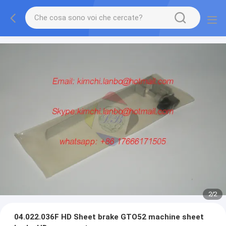
2
/
2
04.022.036F HD Sheet brake GTO52 machine sheet