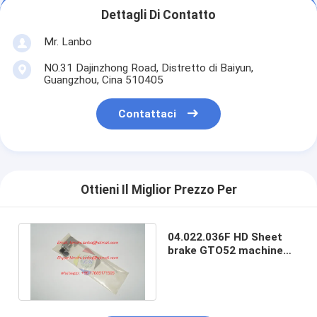
Dettagli Di Contatto
Mr. Lanbo
NO.31 Dajinzhong Road, Distretto di Baiyun,
Guangzhou, Cina 510405
Contattaci
Ottieni Il Miglior Prezzo Per
04.022.036F HD Sheet
brake GTO52 machine
sheet brake HD spare
parts