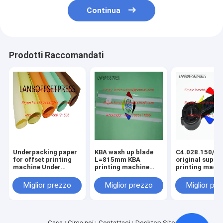
Continua
Prodotti Raccomandati
Underpacking paper
KBA wash up blade
C4.028.150/01
for offset printing
L=815mm KBA
original suppo
machine Under
printing machine
printing mach
packing papaer
spare parts
spare parts
Miglior prezzo
Miglior prezzo
Miglior pr
Casa
Circa noi
Contattaci
Desktop Site