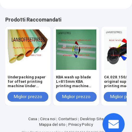
Prodotti Raccomandati
Underpacking paper
KBA wash up blade
C4.028.150/01
for offset printing
L=815mm KBA
original suppo
machine Under
printing machine
printing mach
packing papaer
spare parts
spare parts
Miglior prezzo
Miglior prezzo
Miglior pr
Casa
Circa noi
Contattaci
Desktop Site
Mappa del sito
Privacy Policy