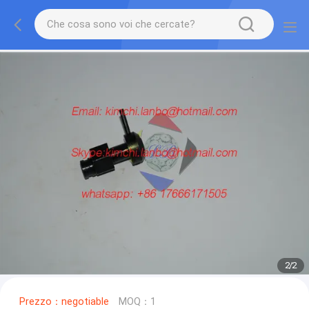
2
/
2
Prezzo：negotiable
MOQ：1