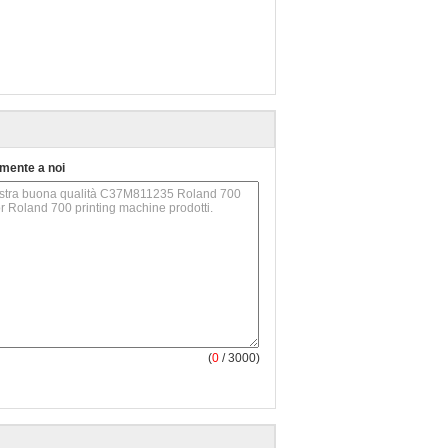
tamente a noi
(
0
/ 3000)