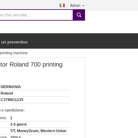
Italian
search
 un preventivo
printing machine
or Roland 700 printing
GERMANIA
Roland
C37M811235
 e spedizione:
nimo:
1
3-5 giorni
:
T/T, MoneyGram, Western Union
ione:
10pcs