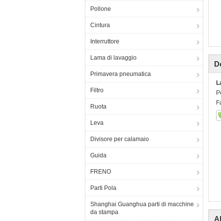
Pollone
Cintura
Interruttore
Lama di lavaggio
De
Primavera pneumatica
L
Filtro
P
F
Ruota
Leva
Divisore per calamaio
Guida
FRENO
Parti Pola
Shanghai Guanghua parti di macchine
da stampa
Al