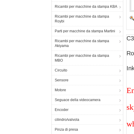
Ricambi per macchine da stampa KBA
Ricambi per macchine da stampa
Roybi
Parti per macchine da stampa Martini
C3
Ricambi per macchine da stampa
Akiyama
Ro
Ricambi per macchine da stampa
MBO
In
Circuito
Sensore
Em
Motore
Seguace della videocamera
sk
Encoder
cilindro/valvola
wh
Pinza di presa