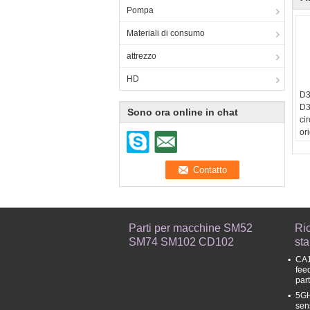
Pompa
Materiali di consumo
attrezzo
HD
D3
D3
Sono ora online in chat
ci
or
30
99
D3
Ro
Parti per macchine SM52
Ri
SM74 SM102 CD102
st
CA1
fee
par
5GH
sen