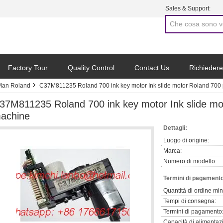
Sales & Support:
Factory Tour
Quality Control
Contact Us
Richiedere
 Man Roland
C37M811235 Roland 700 ink key motor Ink slide motor Roland 700 
37M811235 Roland 700 ink key motor Ink slide mot
achine
Dettagli:
Luogo di origine:
Marca:
Numero di modello:
Termini di pagamento
Quantità di ordine mi
Tempi di consegna:
Termini di pagamento
Capacità di alimentaz