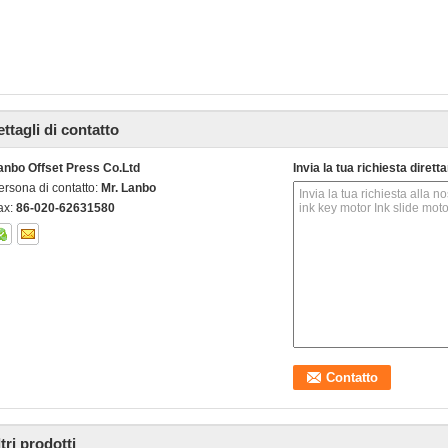
ttagli di contatto
anbo Offset Press Co.Ltd
Invia la tua richiesta diret
ersona di contatto:
Mr. Lanbo
ax:
86-020-62631580
tri prodotti