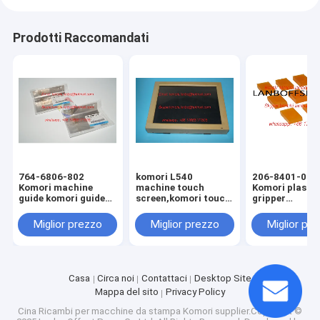
Prodotti Raccomandati
764-6806-802
komori L540
206-8401-070
Komori machine
machine touch
Komori plastic
guide komori guide
screen,komori touch
gripper
komori original
screen,komori offset
18.5X12X7mm
spare parts
printing machine
komori spare 
Miglior prezzo
Miglior prezzo
Miglior pr
spare parts
Casa
Circa noi
Contattaci
Desktop Site
Mappa del sito
Privacy Policy
Cina Ricambi per macchine da stampa Komori
supplier.Copyright ©