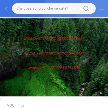
1
/
1
MOQ：1 pz