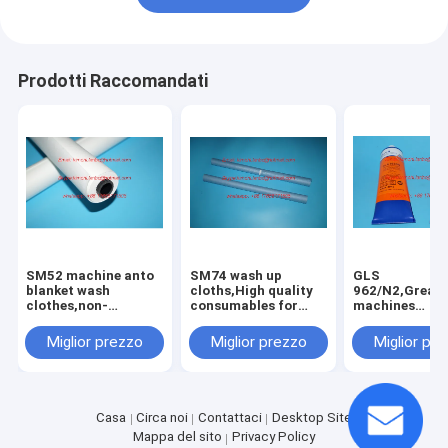
Prodotti Raccomandati
SM52 machine anto
SM74 wash up
GLS
blanket wash
cloths,High quality
962/N2,Grease
clothes,non-
consumables for
machines
woven,high quality
SM74
consumables
replacement parts
machines,Width765mm,8m/roll
Miglior prezzo
Miglior prezzo
Miglior pr
offset printing
offset printing
machines spare
machines spare
parts
parts
Casa
Circa noi
Contattaci
Desktop Site
Mappa del sito
Privacy Policy