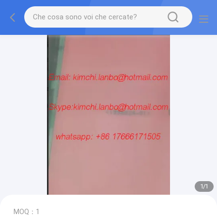
1
/
1
MOQ：1